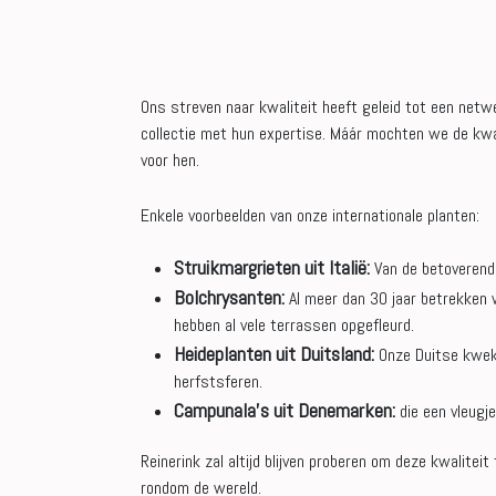
Ons streven naar kwaliteit heeft geleid tot een netwe
collectie met hun expertise. Máár mochten we de kwal
voor hen.
Enkele voorbeelden van onze internationale planten:
Struikmargrieten uit Italië:
Van de betoverende
Bolchrysanten:
Al meer dan 30 jaar betrekken w
hebben al vele terrassen opgefleurd.
Heideplanten uit Duitsland:
Onze Duitse kweke
herfstsferen.
Campunala’s uit Denemarken:
die een vleugj
Reinerink zal altijd blijven proberen om deze kwalite
rondom de wereld.