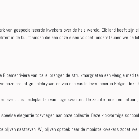
rk van gespecialiseerde kwekers over de hele wereld. Elk land heeft zijn ei
iteit in de buurt vinden die aan onze eisen voldoet, ondersteunen we de l
 Bloemenriviera van Italië, brengen de struikmargrieten een vleugje mediter
e onze prachtige bolchrysanten van een vaste leverancier in België. Deze 
r levert ons heideplanten van hoge kwaliteit. De zachte tonen en natuurli
e speelse elegantie toevoegen aan onze collectie. Deze klokvormige schoon
it te blijven nastreven. Wij blijven opzoek naar de mooiste kwekers zodat 