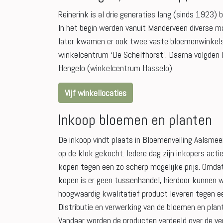
Reinerink is al drie generaties lang (sinds 1923)
In het begin werden vanuit Manderveen diverse ma
later kwamen er ook twee vaste bloemenwinkels b
winkelcentrum ‘De Schelfhorst’. Daarna volgde
Hengelo (winkelcentrum Hasselo).
Vijf winkellocaties
Inkoop bloemen en planten
De inkoop vindt plaats in Bloemenveiling Aalsme
op de klok gekocht. Iedere dag zijn inkopers act
kopen tegen een zo scherp mogelijke prijs. Omda
kopen is er geen tussenhandel, hierdoor kunnen 
hoogwaardig kwalitatief product leveren tegen ee
Distributie en verwerking van de bloemen en plan
Vandaar worden de producten verdeeld over de ver