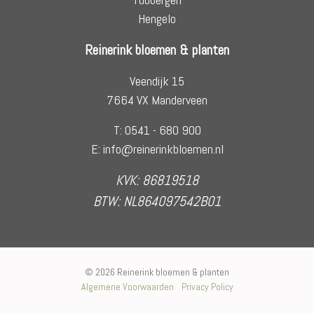
Hengelo
Reinerink bloemen & planten
Veendijk 15
7664 VX Manderveen
T: 0541 - 680 900
E: info@reinerinkbloemen.nl
KVK: 86819518
BTW: NL864097542B01
© 2026 Reinerink bloemen & planten
Algemene Voorwaarden
Privacy Policy