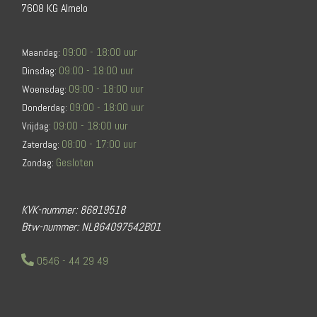
7608 KG Almelo
09:00 - 18:00 uur
Maandag:
09:00 - 18:00 uur
Dinsdag:
09:00 - 18:00 uur
Woensdag:
09:00 - 18:00 uur
Donderdag:
09:00 - 18:00 uur
Vrijdag:
08:00 - 17:00 uur
Zaterdag:
Gesloten
Zondag:
KVK-nummer: 86819518
Btw-nummer: NL864097542B01
0546 - 44 29 49