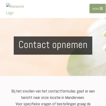
MENU
Contact opnemen
Bij het invullen van het contactformulier, gaat er een
bericht naar onze locatie in Manderveen.
Voor specifieke vragen of bestellingen graag de