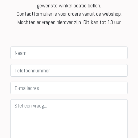
gewenste winkellocatie bellen.
Contactformulier is voor orders vanuit de webshop.
Mochten er vragen hierover zijn. Dit kan tot 13 uur.