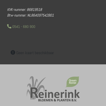
KVK-nummer: 86819518
Btw-nummer: NL864097542B01
0541 - 680 900
Geen kaart beschikbaar