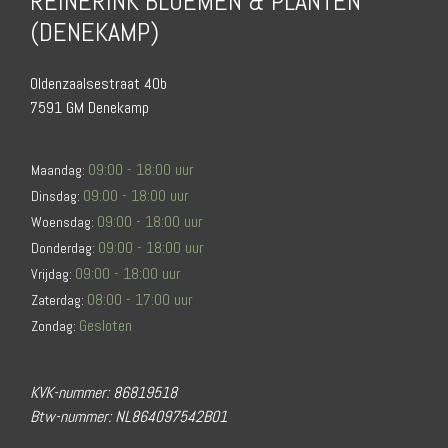
REINERINK BLOEMEN & PLANTEN
(DENEKAMP)
Oldenzaalsestraat 40b
7591 GM Denekamp
09:00 - 18:00 uur
Maandag:
09:00 - 18:00 uur
Dinsdag:
09:00 - 18:00 uur
Woensdag:
09:00 - 18:00 uur
Donderdag:
09:00 - 18:00 uur
Vrijdag:
08:00 - 17:00 uur
Zaterdag:
Gesloten
Zondag:
KVK-nummer: 86819518
Btw-nummer: NL864097542B01