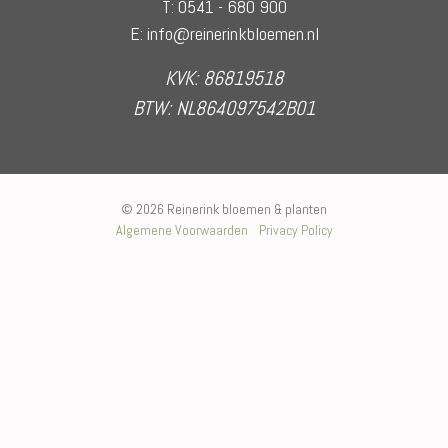
T: 0541 - 680 900
E: info@reinerinkbloemen.nl
KVK: 86819518
BTW: NL864097542B01
© 2026 Reinerink bloemen & planten
Algemene Voorwaarden
Privacy Policy